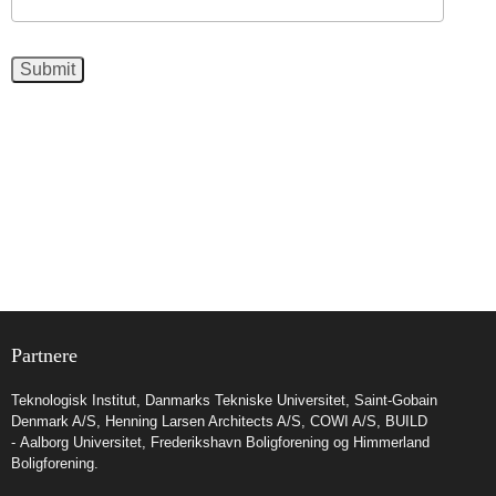
Partnere
Teknologisk Institut
,
Danmarks Tekniske Universitet
,
Saint-Gobain
Denmark A/S
,
Henning Larsen Architects A/S
,
COWI A/S
,
BUILD
- Aalborg Universitet
,
Frederikshavn Boligforening
og
Himmerland
Boligforening
.